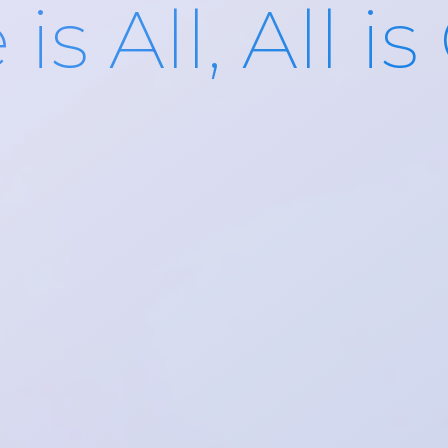
is All,
All i