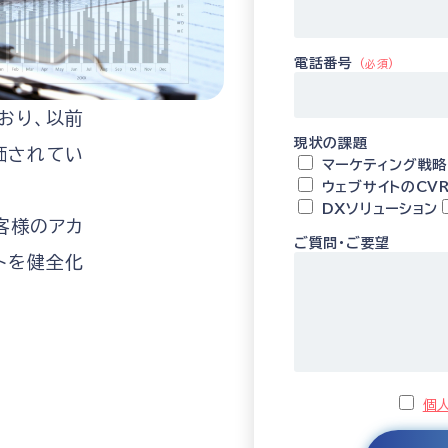
電話番号
(必須)
おり、以前
現状の課題
価されてい
マーケティング戦略
ウェブサイトのCV
DXソリューション
客様のアカ
ご質問･ご要望
トを健全化
個