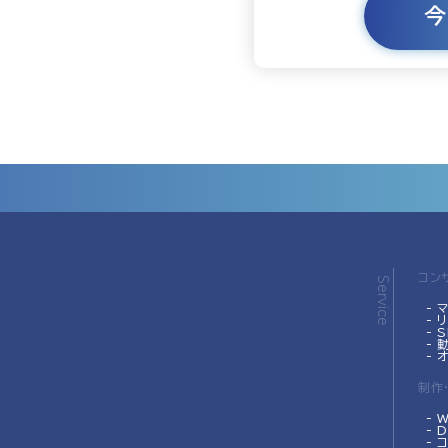
コン
Service
- 
-
- 
-
- 
制作
- 
- 
- 