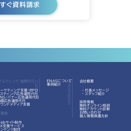
ENASについて
サルティング・施策代行
会社概要
Contents
Information
事例紹介
セミナー
マーケティング支援･BPO
- 代表メッセージ
ニュース
 リスティング広告運用代行
- スタッフ紹介
SNS/バナー広告運用代行
 動画広告運用代行
採用情報
オウンドメディア支援
無料オンライン相談
無料アカウント診断
お問い合わせ
・開発
個人情報保護方針
Webサイト制作
DX支援サービス
コンテンツ制作