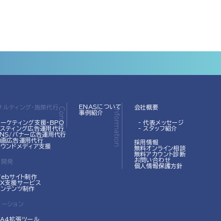
ENASについて
サルティング・施策代行
会社概要
Contents
Information
事例紹介
セミナー
マーケティング支援･BPO
- 代表メッセージ
ニュース
 リスティング広告運用代行
- スタッフ紹介
SNS/バナー広告運用代行
 動画広告運用代行
採用情報
オウンドメディア支援
無料オンライン相談
無料アカウント診断
お問い合わせ
・開発
個人情報保護方針
Webサイト制作
DX支援サービス
コンテンツ制作
ューション
GA4拡張ツール