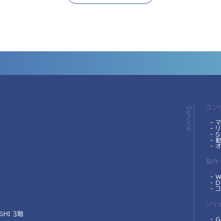
コン
Service
- 
-
- 
-
- 
制作
- 
- 
- 
ソリ
SHI ３階
- 